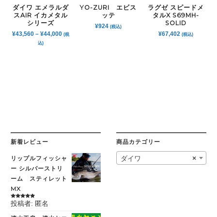
ダイワ エメラルダ
YO-ZURI エビス
ラグゼ スピードメ
スAIR イカメタル
ッテ
タルX S69MH-
シリーズ
SOLID
¥
924
(税込)
¥
43,560
–
¥
44,000
¥
67,402
(税
(税込)
込)
新着レビュー
商品カテゴリー
リップルフィッシャ
ダイワ
×
ー シルバーストリ
ーム スティレット
MX
投稿者: 匿名
5段階中
5
の
評価