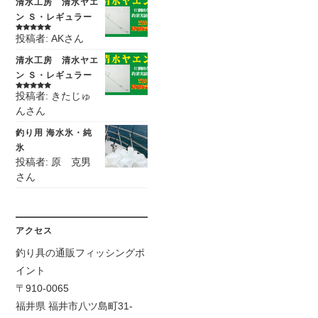
清水工房 清水ヤエ
ン Ｓ・レギュラー
投稿者: AKさん
5段階中
5
の
評価
清水工房 清水ヤエ
ン Ｓ・レギュラー
投稿者: きたじゅ
5段階中
5
の
評価
んさん
釣り用 海水氷・純
氷
投稿者: 原 克男
さん
アクセス
釣り具の通販フィッシングポ
イント
〒910-0065
福井県 福井市八ツ島町31-