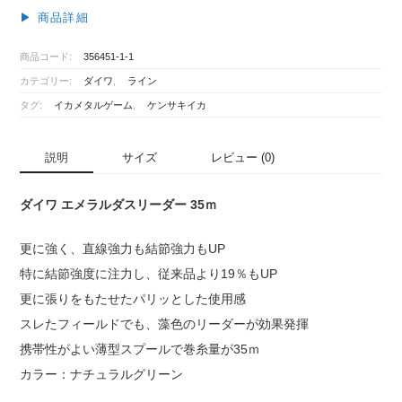
エ
▶︎ 商品詳細
メ
ラ
商品コード:
356451-1-1
ル
カテゴリー:
ダイワ
,
ライン
ダ
ス
タグ:
イカメタルゲーム
,
ケンサキイカ
リ
ー
説明
サイズ
レビュー (0)
ダ
ー
35
ダイワ エメラルダスリーダー 35ｍ
ｍ
個
更に強く、直線強力も結節強力もUP
特に結節強度に注力し、従来品より19％もUP
更に張りをもたせたパリッとした使用感
スレたフィールドでも、藻色のリーダーが効果発揮
携帯性がよい薄型スプールで巻糸量が35ｍ
カラー：ナチュラルグリーン