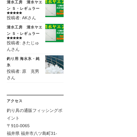
清水工房 清水ヤエ
ン Ｓ・レギュラー
投稿者: AKさん
5段階中
5
の
評価
清水工房 清水ヤエ
ン Ｓ・レギュラー
投稿者: きたじゅ
5段階中
5
の
評価
んさん
釣り用 海水氷・純
氷
投稿者: 原 克男
さん
アクセス
釣り具の通販フィッシングポ
イント
〒910-0065
福井県 福井市八ツ島町31-