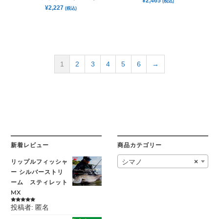
¥
2,465
(税込)
¥
2,227
(税込)
1
2
3
4
5
6
→
新着レビュー
商品カテゴリー
リップルフィッシャ
シマノ
×
ー シルバーストリ
ーム スティレット
MX
投稿者: 匿名
5段階中
5
の
評価