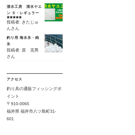
清水工房 清水ヤエ
ン Ｓ・レギュラー
投稿者: きたじゅ
5段階中
5
の
評価
んさん
釣り用 海水氷・純
氷
投稿者: 原 克男
さん
アクセス
釣り具の通販フィッシングポ
イント
〒910-0065
福井県 福井市八ツ島町31-
601