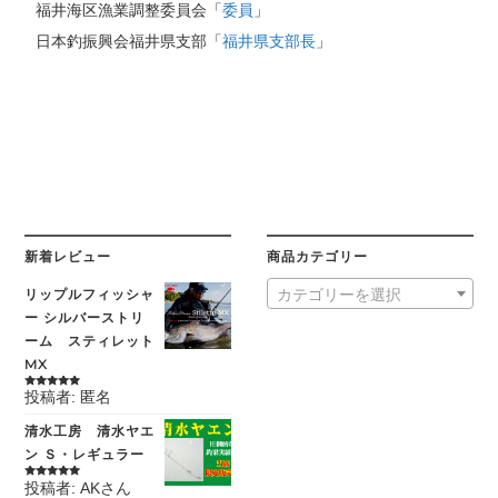
福井海区漁業調整委員会「
委員
」
日本釣振興会福井県支部「
福井県支部長
」
新着レビュー
商品カテゴリー
リップルフィッシャ
カテゴリーを選択
ー シルバーストリ
ーム スティレット
MX
投稿者: 匿名
5段階中
5
の
評価
清水工房 清水ヤエ
ン Ｓ・レギュラー
投稿者: AKさん
5段階中
5
の
評価