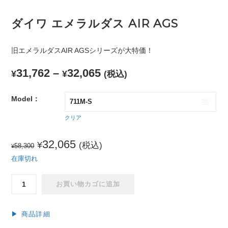
ダイワ エメラルダス AIR AGS
旧エメラルダスAIR AGSシリーズが大特価！
31,762
–
32,065
¥
¥
(税込)
Model：
クリア
元
現
32,065
¥
(税込)
58,300
¥
の
在
在庫切れ
価
の
ダ
お買い物カゴに追加
イ
格
価
ワ
は
格
エ
▶︎ 商品詳細
メ
¥58,300
は