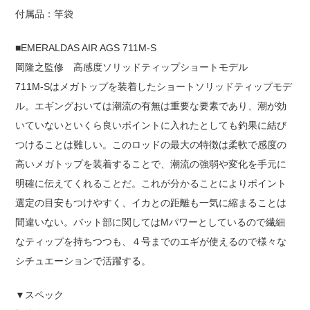
付属品：竿袋
■EMERALDAS AIR AGS 711M-S
岡隆之監修 高感度ソリッドティップショートモデル
711M-Sはメガトップを装着したショートソリッドティップモデ
ル。エギングおいては潮流の有無は重要な要素であり、潮が効
いていないといくら良いポイントに入れたとしても釣果に結び
つけることは難しい。このロッドの最大の特徴は柔軟で感度の
高いメガトップを装着することで、潮流の強弱や変化を手元に
明確に伝えてくれることだ。これが分かることによりポイント
選定の目安もつけやすく、イカとの距離も一気に縮まることは
間違いない。バット部に関してはMパワーとしているので繊細
なティップを持ちつつも、４号までのエギが使えるので様々な
シチュエーションで活躍する。
▼スペック