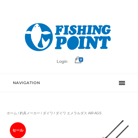
0
Login
NAVIGATION
ホーム
/
釣具メーカー
/
ダイワ
/ ダイワ エメラルダス AIR AGS
セール