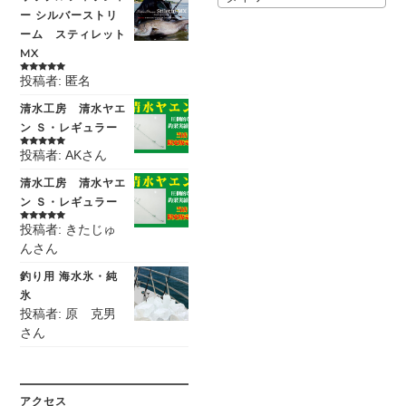
ー シルバーストリ
ーム スティレット
MX
投稿者: 匿名
5段階中
5
の
評価
清水工房 清水ヤエ
ン Ｓ・レギュラー
投稿者: AKさん
5段階中
5
の
評価
清水工房 清水ヤエ
ン Ｓ・レギュラー
投稿者: きたじゅ
5段階中
5
の
評価
んさん
釣り用 海水氷・純
氷
投稿者: 原 克男
さん
アクセス