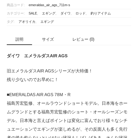
ラ
商品コード:
emeraldas_air_ags_711m-s
で
¥32,065
ル
カテゴリー:
SALE
,
エギング
,
ダイワ
,
ロッド
,
釣りアイテム
ダ
し
で
ス
タグ:
アオリイカ
,
エギング
AIR
た。
す。
AGS
説明
サイズ
レビュー (0)
個
ダイワ エメラルダスAIR AGS
旧エメラルダスAIR AGSシリーズが大特価！
残り少ないのでお早めに！
■EMERALDAS AIR AGS 78M・R
福島芳宏監修、オールラウンドショートモデル。日本海をホー
ムグランドとする福島芳宏監修のショート・オールシーズンモ
デル。日本海と言えばポイントは変化に富んでおり様々なシチ
ュエーションでエギングが楽しめるが、その反面人も多く先行
者の後を釣らないといけない状況もしばしばある。そんな状況