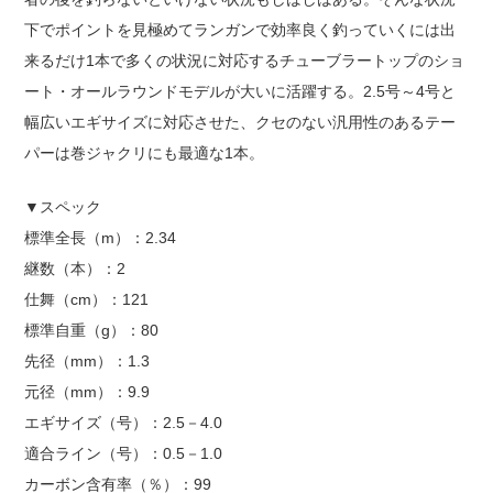
下でポイントを見極めてランガンで効率良く釣っていくには出
来るだけ1本で多くの状況に対応するチューブラートップのショ
ート・オールラウンドモデルが大いに活躍する。2.5号～4号と
幅広いエギサイズに対応させた、クセのない汎用性のあるテー
パーは巻ジャクリにも最適な1本。
▼スペック
標準全長（m）：2.34
継数（本）：2
仕舞（cm）：121
標準自重（g）：80
先径（mm）：1.3
元径（mm）：9.9
エギサイズ（号）：2.5－4.0
適合ライン（号）：0.5－1.0
カーボン含有率（％）：99