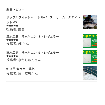
新着レビュー
リップルフィッシャー シルバーストリーム スティレ
ットMX
投稿者: 匿名
5段階中
5
の
評価
清水工房 清水ヤエン Ｓ・レギュラー
投稿者: AKさん
5段階中
5
の
評価
清水工房 清水ヤエン Ｓ・レギュラー
投稿者: きたじゅんさん
5段階中
5
の
評価
釣り用 海水氷・純氷
投稿者: 原 克男さん