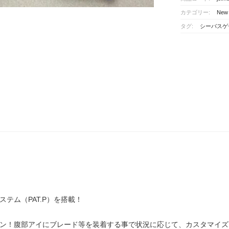
ジ
カテゴリー:
New 
ョ
ル
タグ:
シーバスゲ
ム
ー
ア
個
テム（PAT.P）を搭載！
ン！腹部アイにブレード等を装着する事で状況に応じて、カスタマイズ