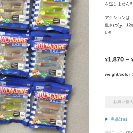
を逃しません!!
アクションは
重さは8ℊ、1
い!!
1,870
–
¥
weight/color
ブ
お買い物
ル
ー
ブ
▶︎ 商品詳細
ル
ー
商品コード:
jolm