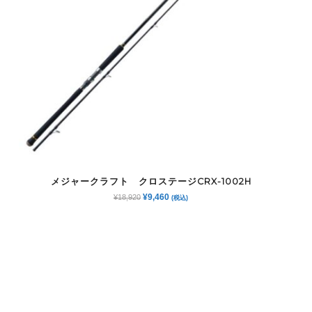
メジャークラフト クロステージCRX-1002H
元
現
¥
9,460
¥
18,920
(税込)
の
在
価
の
格
価
は
格
¥18,920
は
で
¥9,460
し
で
た。
す。