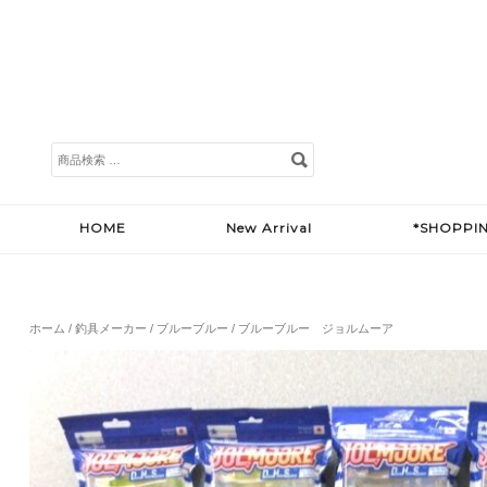
検
索
対
象:
HOME
New Arrival
*SHOPPI
ホーム
/
釣具メーカー
/
ブルーブルー
/ ブルーブルー ジョルムーア