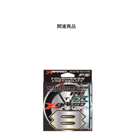
は
格
¥27,500
は
で
¥19,250
し
で
た。
す。
関連商品