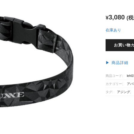
3,080
¥
(税
在庫あり
が
お買い物
ま
か
つ
▶︎ 商品詳細
ラ
グ
商品コード:
lehl
ゼ
カテゴリー:
アパ
ヘ
ッ
タグ:
アジング
,
ド
ラ
イ
ト
LEHL150
個