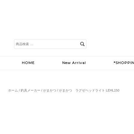
検
索
対
象:
HOME
New Arrival
*SHOPPI
ホーム
/
釣具メーカー
/
がまかつ
/ がまかつ ラグゼヘッドライト LEHL150