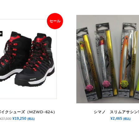
セール
イクシューズ（MZWD-624）
シマノ スリムアサシン1
元
現
¥
19,250
¥
2,465
¥
27,500
(税込)
(税込)
の
在
価
の
格
価