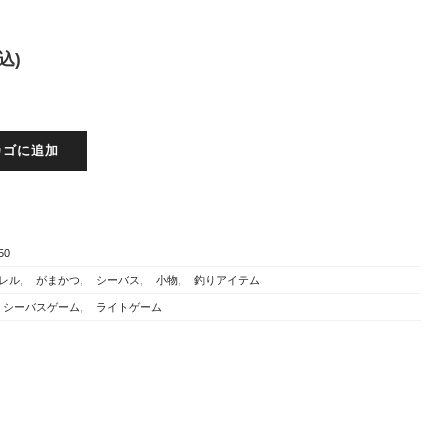
込)
カゴに追加
150
レル
,
がまかつ
,
シーバス
,
小物
,
釣りアイテム
シーバスゲーム
,
ライトゲーム