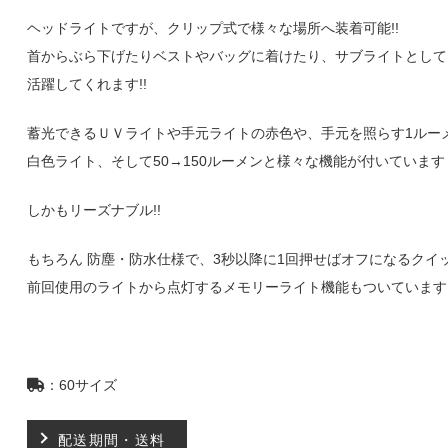
ヘッドライトですが、クリップ式で様々な場所へ装着可能!!
首からぶら下げたりベストやバッグに着けたり、サブライトとして
活躍してくれます!!
蓄光できるＵＶライトや手元ライトの赤色や、手元を照らす1ルー
白色ライト、そして50→150ルーメンと様々な機能が付いています
しかもリーズナブル!!
もちろん 防塵・防水仕様で、3秒以降に1回押せばオフになるクイ
前回使用のライトから点灯するメモリーライト機能もついています!
：60サイズ
配送期間・送料