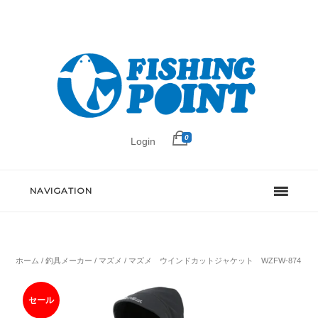
0
Login
NAVIGATION
ホーム
/
釣具メーカー
/
マズメ
/ マズメ ウインドカットジャケット WZFW-874
セール