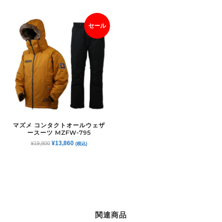
セール
マズメ コンタクトオールウェザ
ースーツ MZFW-795
元
現
¥
13,860
¥
19,800
(税込)
の
在
価
の
格
価
は
格
¥19,800
は
で
¥13,860
し
で
関連商品
た。
す。