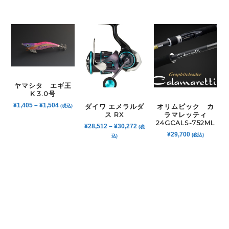
ヤマシタ エギ王
K 3.0号
¥
1,405
–
¥
1,504
ダイワ エメラルダ
オリムピック カ
(税込)
ス RX
ラマレッティ
24GCALS-752ML
¥
28,512
–
¥
30,272
(税
¥
29,700
(税込)
込)