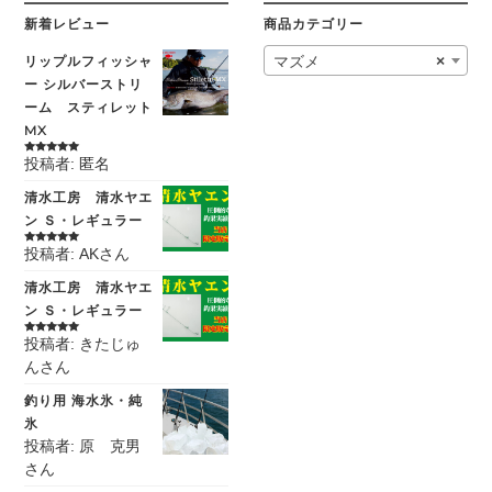
新着レビュー
商品カテゴリー
リップルフィッシャ
マズメ
×
ー シルバーストリ
ーム スティレット
MX
投稿者: 匿名
5段階中
5
の
評価
清水工房 清水ヤエ
ン Ｓ・レギュラー
投稿者: AKさん
5段階中
5
の
評価
清水工房 清水ヤエ
ン Ｓ・レギュラー
投稿者: きたじゅ
5段階中
5
の
評価
んさん
釣り用 海水氷・純
氷
投稿者: 原 克男
さん