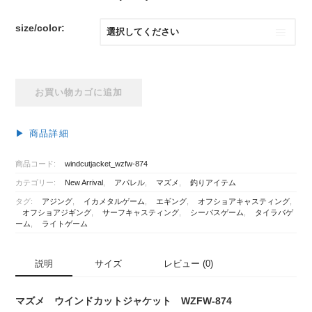
の
在
価
の
size/color:
格
価
は
格
¥15,400
は
で
¥10,780
マ
お買い物カゴに追加
し
で
ズ
た。
す。
メ
ウ
▶︎ 商品詳細
イ
ン
商品コード:
windcutjacket_wzfw-874
ド
カテゴリー:
New Arrival
,
アパレル
,
マズメ
,
釣りアイテム
カ
ッ
タグ:
アジング
,
イカメタルゲーム
,
エギング
,
オフショアキャスティング
,
オフショアジギング
,
サーフキャスティング
,
シーバスゲーム
,
タイラバゲ
ト
ーム
,
ライトゲーム
ジ
ャ
ケ
説明
サイズ
レビュー (0)
ッ
ト
マズメ ウインドカットジャケット WZFW-874
WZFW-