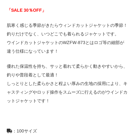
874
個
「SALE 30％OFF」
肌寒く感じる季節がきたらウィンドカットジャケットの季節！
釣りだけでなく、いつどこでも着られるジャケットです。
ウインドカットジャケットのWZFW-873とはロゴ等の細部が
違う仕様になっています！
優れた保温性を持ち、サッと着れて柔らかく動きやすいから、
釣りや普段着として最適！
しっとりとした柔らかさと程よい厚みの生地の採用により、キ
ャスティングやロッド操作をスムーズに行えるのがウインドカ
ットジャケットです！
：100サイズ