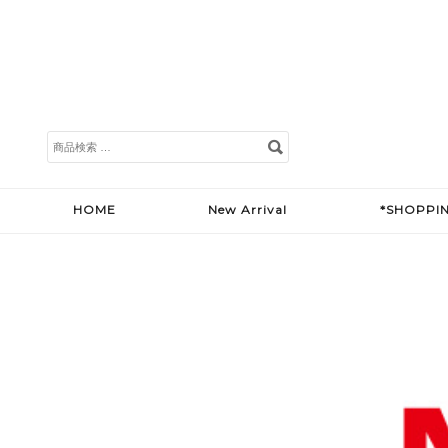
検
索
対
象:
HOME
New Arrival
*SHOPPI