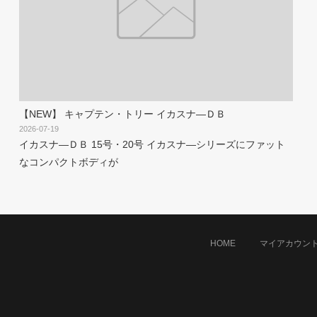
【NEW】 キャプテン・トリー イカスナ―ＤＢ
2026-07-19
イカスナ―ＤＢ 15号・20号 イカスナ―シリーズにファット
なコンパクトボディが
HOME
マイアカウン