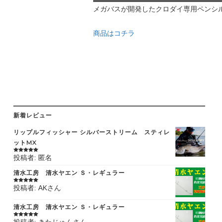
メガバスが開発したクロダイ専用ペンシル
商品はコチラ
新着レビュー
リップルフィッシャー シルバーストリーム スティレ
ットMX
投稿者: 匿名
5段階中
5
の
評価
清水工房 清水ヤエン Ｓ・レギュラー
投稿者: AKさん
5段階中
5
の
評価
清水工房 清水ヤエン Ｓ・レギュラー
5段階中
5
の