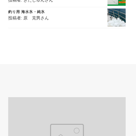
投稿者: きたじゅんさん
評価
釣り用 海水氷・純氷
投稿者: 原 克男さん