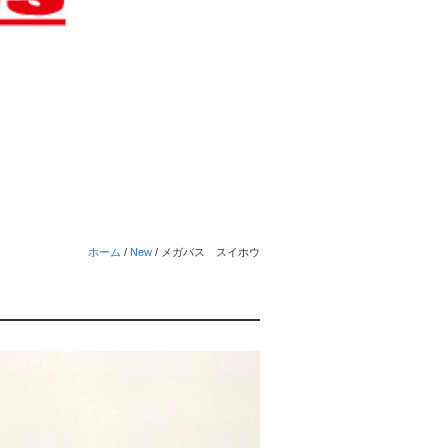
ホーム
/
New
/
メガバス スイホウ