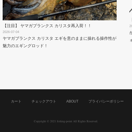
【注目】 ヤマガブランクス カリスタ再入荷！！
2
2026-07-04
ヤマガブランクス カリスタ エギを意のままに操れる操作性が
魅力のエギングロッド！
ト
カート
チェックアウト
ABOUT
プライバシーポリシー
Copyright © 2021 fishing-point All Rights Reserved.