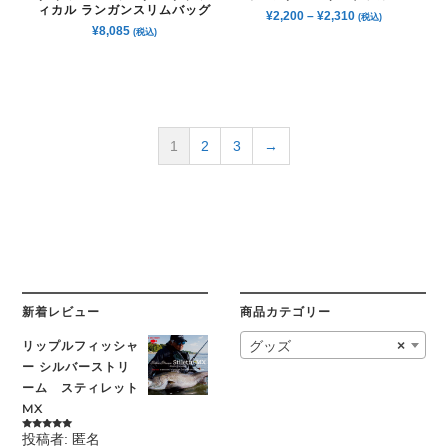
ィカル ランガンスリムバッグ
¥
2,200
–
¥
2,310
(税込)
¥
8,085
(税込)
1
2
3
→
新着レビュー
商品カテゴリー
リップルフィッシャ
グッズ
×
ー シルバーストリ
ーム スティレット
MX
投稿者: 匿名
5段階中
5
の
評価