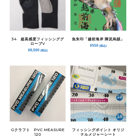
34 超高感度フィッシンググ
魚朱印「越前海岸 障泥烏賊」
ローブV
¥
550
(税込)
¥
8,500
(税込)
Gクラフト PVC MEASURE
フィッシングポイント オリジ
120
ナルメジャーシート