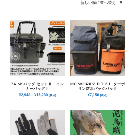
34 MSバッグ セットⅡ・イン
MC WORKS’ ＤＴ３Ｌ ターポ
ナーバッグⅢ
リン防水バックパック
¥
2,948
–
¥
16,280
¥
7,150
(税込)
(税込)