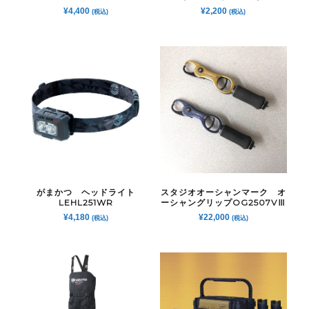
¥
4,400
¥
2,200
(税込)
(税込)
がまかつ ヘッドライト
スタジオオーシャンマーク オ
LEHL251WR
ーシャングリップOG2507VⅢ
¥
4,180
¥
22,000
(税込)
(税込)