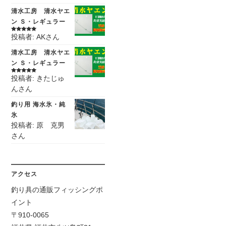
清水工房 清水ヤエ
ン Ｓ・レギュラー
投稿者: AKさん
5段階中
5
の
評価
清水工房 清水ヤエ
ン Ｓ・レギュラー
投稿者: きたじゅ
5段階中
5
の
評価
んさん
釣り用 海水氷・純
氷
投稿者: 原 克男
さん
アクセス
釣り具の通販フィッシングポ
イント
〒910-0065