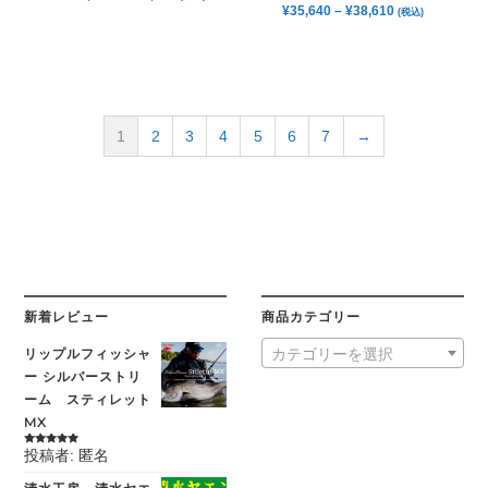
¥
35,640
–
¥
38,610
(税込)
1
2
3
4
5
6
7
→
新着レビュー
商品カテゴリー
リップルフィッシャ
カテゴリーを選択
ー シルバーストリ
ーム スティレット
MX
投稿者: 匿名
5段階中
5
の
評価