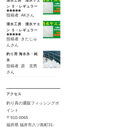
清水工房 清水ヤエ
ン Ｓ・レギュラー
投稿者: AKさん
5段階中
5
の
評価
清水工房 清水ヤエ
ン Ｓ・レギュラー
投稿者: きたじゅ
5段階中
5
の
評価
んさん
釣り用 海水氷・純
氷
投稿者: 原 克男
さん
アクセス
釣り具の通販フィッシングポ
イント
〒910-0065
福井県 福井市八ツ島町31-