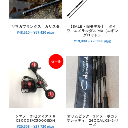
ヤマガブランクス カリスタ
【SALE・旧モデル】 ダイ
ワ エメラルダス MX（エギン
¥
48,510
–
¥
57,420
(税込)
グロッド）
¥
19,800
–
¥
20,900
(税込)
セール
シマノ 21セフィアＸＲ
オリムピック 26”ヌーボカラ
C3000S/C3000SDH
マレッティ 26GCALXS-シリ
ーズ
¥
25,608
–
¥
27,720
(税込)