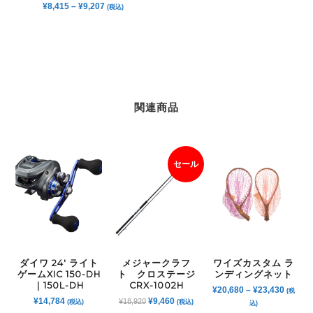
¥
8,415
–
¥
9,207
(税込)
関連商品
セール
ダイワ 24′ ライト
メジャークラフ
ワイズカスタム ラ
ゲームXIC 150-DH
ト クロステージ
ンディングネット
｜150L-DH
CRX-1002H
¥
20,680
–
¥
23,430
(税
元
現
¥
14,784
¥
9,460
¥
18,920
(税込)
(税込)
込)
の
在