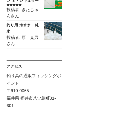
ン Ｓ・レギュラー
投稿者: きたじゅ
5段階中
5
の
評価
んさん
釣り用 海水氷・純
氷
投稿者: 原 克男
さん
アクセス
釣り具の通販フィッシングポ
イント
〒910-0065
福井県 福井市八ツ島町31-
601