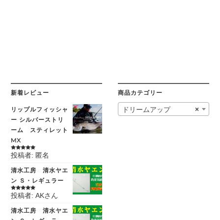
価
の
格
価
は
格
¥18,920
は
で
¥9,460
し
で
た。
す。
新着レビュー
商品カテゴリー
リップルフィッシャ
ドリームアップ
×
ー シルバーストリ
ーム スティレット
MX
投稿者: 匿名
5段階中
5
の
評価
清水工房 清水ヤエ
ン Ｓ・レギュラー
投稿者: AKさん
5段階中
5
の
評価
清水工房 清水ヤエ