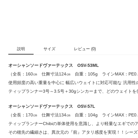
説明
サイズ
レビュー (0)
オーシャンソードヴァーテックス OSV-53ML
（全長：160㎝ 仕舞寸法124㎝ 自重：105g ラインMAX：PE0
使用頻度の高い重量を中心に 幅広いウェイトに対応可能な 汎用性
ティップランナー3号～3.5号＋30gシンカーまで、どのウェイ
オーシャンソードヴァーテックス OSV-57L
（全長：170㎝ 仕舞寸法134㎝ 自重：104g ラインMAX：PE0
ティップランナーChibiの単体使用を意識し、より軽量なエギでの
その穂先の繊細さは、異次元の『前』アタリ感度を実現！！シーズ