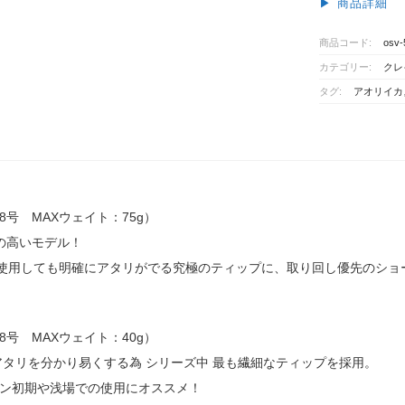
▶︎ 商品詳細
ー
オ
商品コード:
osv-
ー
カテゴリー:
クレ
シ
ャ
タグ:
アオリイカ
ン
オ
ー
シ
ャ
ン
.8号 MAXウェイト：75g）
ソ
の高いモデル！
ー
ド
トを使用しても明確にアタリがでる究極のティップに、取り回し優先のシ
ヴ
ァ
ー
.8号 MAXウェイト：40g）
テ
ッ
アタリを分かり易くする為 シリーズ中 最も繊細なティップを採用。
ク
ン初期や浅場での使用にオススメ！
ス