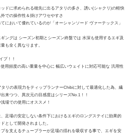
ッドに求められる穂先に出るアタリの多さ、誘い(シャクリ)の軽快
以外での操作性＆掛けアワセやすさ
べてにおいて優れているのが「オーシャンソード ヴァーテックス」
ギングは シーズン初期とシーズン終盤では 水深も使用するエギ及
重量も全く異なります。
イプ！！
Lは、使用頻度の高い重量を中心に 幅広いウェイトに対応可能な 汎用性
！
は、アタリの表現力をティップランナーChibiに対して最適化した為、繊
出来つつ、異次元の目感度はシリーズNo.1！！
や浅場での使用にオススメ！
MLLは、足場の安定しない条件下におけるエギのロングステイに効果的
ッドとして開発されました。
ップを支えるチューブラーが足場の揺れを吸収する事で、エギを安