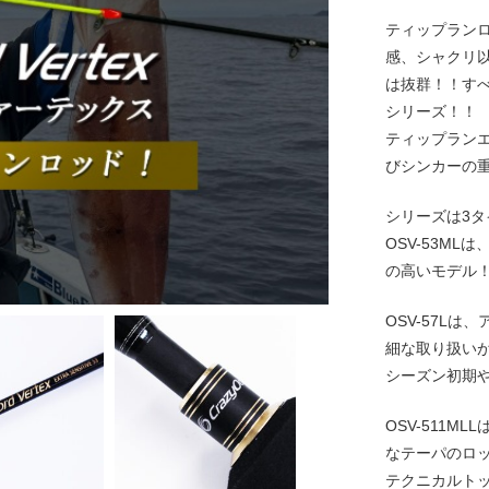
ティップランロ
感、シャクリ
は抜群！！す
シリーズ！！
ティップランエ
びシンカーの
シリーズは3タ
OSV-53M
の高いモデル
OSV-57L
細な取り扱いが
シーズン初期
OSV-511
なテーパのロ
テクニカルト