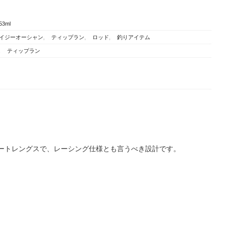
53ml
イジーオーシャン
,
ティップラン
,
ロッド
,
釣りアイテム
,
ティップラン
ョートレングスで、レーシング仕様とも言うべき設計です。