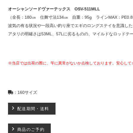
オーシャンソードヴァーテックス OSV-511MLL
（全長：180㎝ 仕舞寸法134㎝ 自重：95g ラインMAX：PE0.
波気の有る状況や一段高い釣り座でエギのロングステイを意識した
アタリの明確さは53ML、57Lに劣るものの、マイルドなロッド
※当店では出荷の際に、竿に異常がないか点検しております。
安心して
：160サイズ
配送期間・送料
商品のご予約