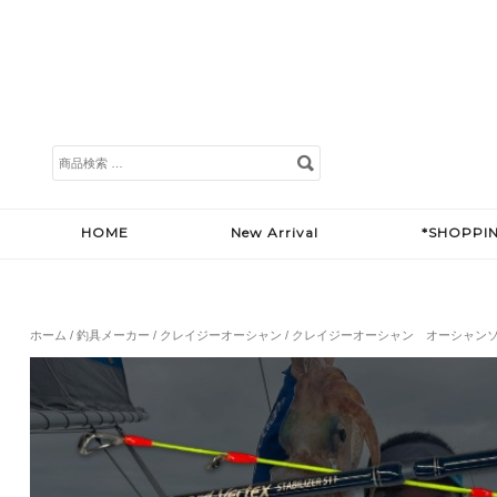
検
索
対
象:
HOME
New Arrival
*SHOPPI
ホーム
/
釣具メーカー
/
クレイジーオーシャン
/ クレイジーオーシャン オーシャン