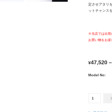
定させアタリ
ットチャンス
※当店では出荷
お買い物をお楽
47,520
¥
Model No:
ク
レ
イ
ジ