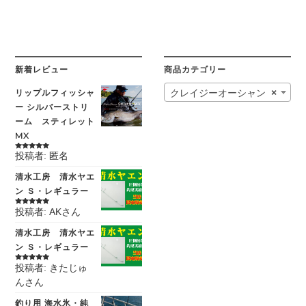
新着レビュー
商品カテゴリー
リップルフィッシャ
クレイジーオーシャン
×
ー シルバーストリ
ーム スティレット
MX
投稿者: 匿名
5段階中
5
の
評価
清水工房 清水ヤエ
ン Ｓ・レギュラー
投稿者: AKさん
5段階中
5
の
評価
清水工房 清水ヤエ
ン Ｓ・レギュラー
投稿者: きたじゅ
5段階中
5
の
評価
んさん
釣り用 海水氷・純