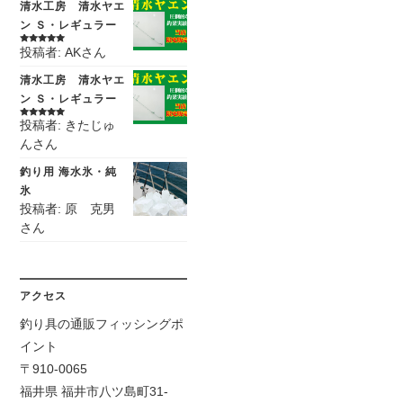
清水工房 清水ヤエ
ン Ｓ・レギュラー
投稿者: AKさん
5段階中
5
の
評価
清水工房 清水ヤエ
ン Ｓ・レギュラー
投稿者: きたじゅ
5段階中
5
の
評価
んさん
釣り用 海水氷・純
氷
投稿者: 原 克男
さん
アクセス
釣り具の通販フィッシングポ
イント
〒910-0065
福井県 福井市八ツ島町31-