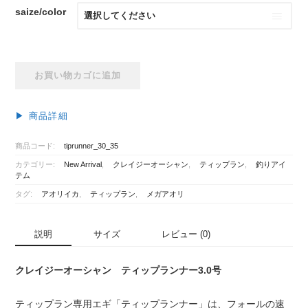
saize/color
ク
お買い物カゴに追加
レ
イ
ジ
▶︎ 商品詳細
ー
オ
商品コード:
tiprunner_30_35
ー
カテゴリー:
New Arrival
,
クレイジーオーシャン
,
ティップラン
,
釣りアイ
シ
テム
ャ
タグ:
アオリイカ
,
ティップラン
,
メガアオリ
ン
テ
ィ
説明
サイズ
レビュー (0)
ッ
プ
クレイジーオーシャン ティップランナー3.0号
ラ
ン
ナ
ティップラン専用エギ「ティップランナー」は、フォールの速