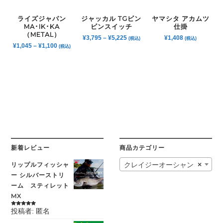
ライズジャパン
ジャッカル TGビン
ヤマシタ アカムツ
MA･IK･KA
ビンスイッチ
仕掛
（METAL）
¥
3,795
–
¥
5,225
¥
1,408
(税込)
(税込)
¥
1,045
–
¥
1,100
(税込)
新着レビュー
商品カテゴリー
リップルフィッシャ
クレイジーオーシャン
×
ー シルバーストリ
ーム スティレット
MX
投稿者: 匿名
5段階中
5
の
評価