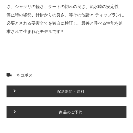
ー
さ、シャクリの軽さ、ダートの切れの良さ、流水時の安定性、
(3.0
停止時の姿勢、針掛かりの良さ、等その他諸々 ティップランに
号、
3.5
必要とされる要素全てを独自に検証し、最善と呼べる性能を追
号)
求されて生まれたモデルです!!
個
：ネコポス
配送期間・送料
商品のご予約