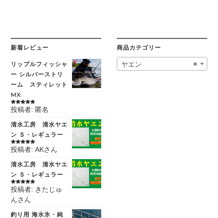
新着レビュー
商品カテゴリー
リップルフィッシャ
ヤエン
×
ー シルバーストリ
ーム スティレット
MX
投稿者: 匿名
5段階中
5
の
評価
清水工房 清水ヤエ
ン Ｓ・レギュラー
投稿者: AKさん
5段階中
5
の
評価
清水工房 清水ヤエ
ン Ｓ・レギュラー
投稿者: きたじゅ
5段階中
5
の
評価
んさん
釣り用 海水氷・純