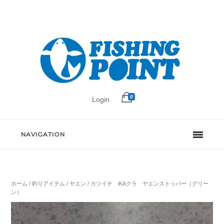
0
Login
NAVIGATION
ホーム
/
釣りアイテム
/
ヤエン
/ カツイチ iKAクラ ヤエンストッパー（グリー
ン）