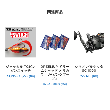
関連商品
ジャッカル TGビン
DREEMUP ドリー
シマノ バルケッタ
ビンスイッチ
ムシャッド オリカ
SC 1000
ラ「UVピンクブー
¥
3,795
–
¥
5,225
¥
22,616
(税込)
(税込)
ツ」
¥
792
–
¥
880
(税込)