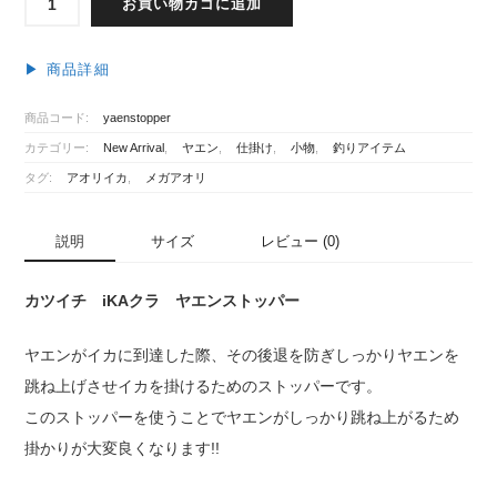
お買い物カゴに追加
ツ
イ
チ
▶︎ 商品詳細
iKA
ク
商品コード:
yaenstopper
ラ
カテゴリー:
New Arrival
,
ヤエン
,
仕掛け
,
小物
,
釣りアイテム
ヤ
エ
タグ:
アオリイカ
,
メガアオリ
ン
ス
説明
サイズ
レビュー (0)
ト
ッ
パ
カツイチ iKAクラ ヤエンストッパー
ー
（グ
ヤエンがイカに到達した際、その後退を防ぎしっかりヤエンを
リ
跳ね上げさせイカを掛けるためのストッパーです。
ー
ン）
このストッパーを使うことでヤエンがしっかり跳ね上がるため
個
掛かりが大変良くなります!!