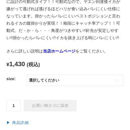
に設計の可動式タイプ！！可動式なので、ヤエン到達後イカが
嫌がって逃げれば逃げるほどハリが食い込みバレにくい仕様に
なっています。掛かったらバレにくいベストポジションと言わ
れるイカの腹掛かりが実現！！格段にキャッチ率アップ！！可
動式、だ・か・ら・・・角度がつきやすい!!針先が安定しやす
い!!掛かったらバレにくい!!イカを抜き上げる時にバレにくい!!
さらに詳しい説明は
当店ホームページ
をご覧ください。
1,430
¥
(税込)
size:
オ
お買い物カゴに追加
チ
ャ
キ
▶︎ 商品詳細
式