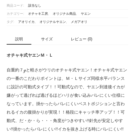
ヤ
商品コード:
該当なし
エ
カテゴリー:
オチャキ工房
,
オリジナル商品
,
ヤエン
ン
Ｍ・
タグ:
アオリイカ
,
オリジナルヤエン
,
メガアオリ
Ｌ
個
説明
サイズ
レビュー (0)
オチャキ式ヤエンＭ・Ｌ
自重約７ℊと軽さがウリのオチャキ式ヤエン！オチャキ式ヤエン
の一番のこだわりポイントは、Ｍ・Ｌサイズ同様水平バランス
に設計の可動式タイプ！！可動式なので、ヤエン到達後イカが
嫌がって逃げれば逃げるほどハリが食い込みバレにくい仕様に
なっています。掛かったらバレにくいベストポジションと言わ
れるイカの腹掛かりが実現！！格段にキャッチ率アップ！！可
動式、だ・か・ら・・・角度がつきやすい!!針先が安定しやす
い!!掛かったらバレにくい!!イカを抜き上げる時にバレにくい!!