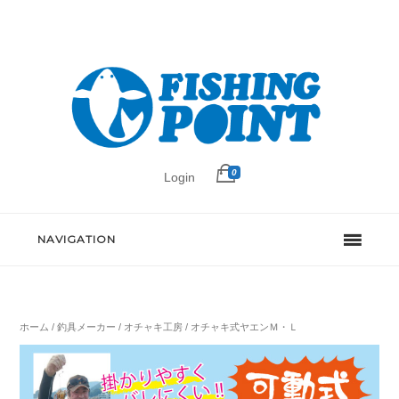
0
Login
NAVIGATION
ホーム
/
釣具メーカー
/
オチャキ工房
/ オチャキ式ヤエンＭ・Ｌ