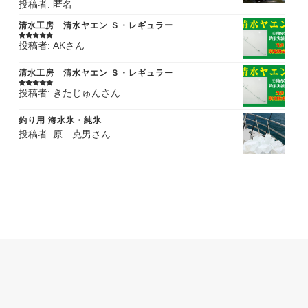
投稿者: 匿名
5段階中
5
の
評価
清水工房 清水ヤエン Ｓ・レギュラー
投稿者: AKさん
5段階中
5
の
評価
清水工房 清水ヤエン Ｓ・レギュラー
投稿者: きたじゅんさん
5段階中
5
の
評価
釣り用 海水氷・純氷
投稿者: 原 克男さん