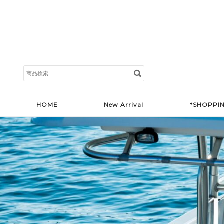
検
索
対
象:
HOME
New Arrival
*SHOPPI