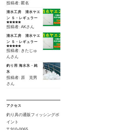
投稿者: 匿名
5段階中
5
の
評価
清水工房 清水ヤエ
ン Ｓ・レギュラー
投稿者: AKさん
5段階中
5
の
評価
清水工房 清水ヤエ
ン Ｓ・レギュラー
投稿者: きたじゅ
5段階中
5
の
評価
んさん
釣り用 海水氷・純
氷
投稿者: 原 克男
さん
アクセス
釣り具の通販フィッシングポ
イント
〒910-0065