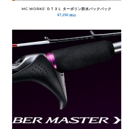
MC WORKS’ ＤＴ３Ｌ ターポリン防水バックパック
¥
7,150
(税込)