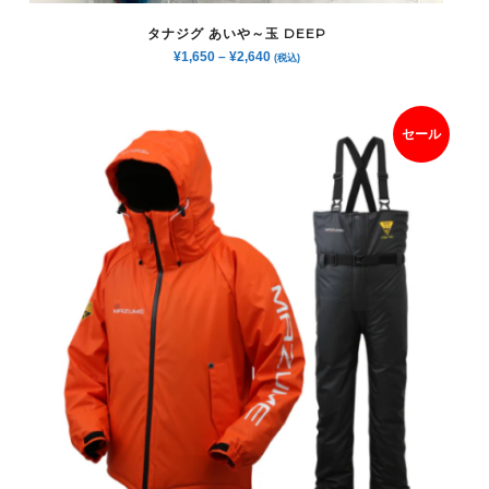
タナジグ あいや～玉 DEEP
¥
1,650
–
¥
2,640
(税込)
セール