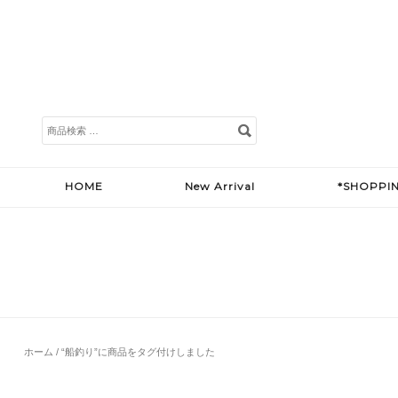
検
索
対
象:
HOME
New Arrival
*SHOPPI
ホーム
/ “船釣り”に商品をタグ付けしました