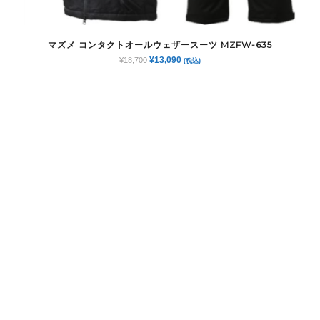
マズメ コンタクトオールウェザースーツ MZFW-635
元
現
¥
13,090
¥
18,700
(税込)
の
在
価
の
格
価
は
格
¥18,700
は
で
¥13,090
し
で
た。
す。