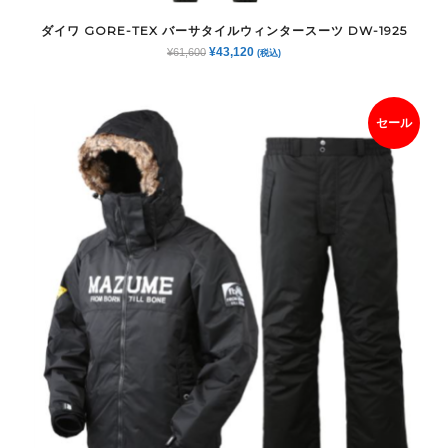
ダイワ GORE-TEX バーサタイルウィンタースーツ DW-1925
元
現
¥
43,120
¥
61,600
(税込)
の
在
価
の
格
価
セール
は
格
¥61,600
は
で
¥43,120
し
で
た。
す。