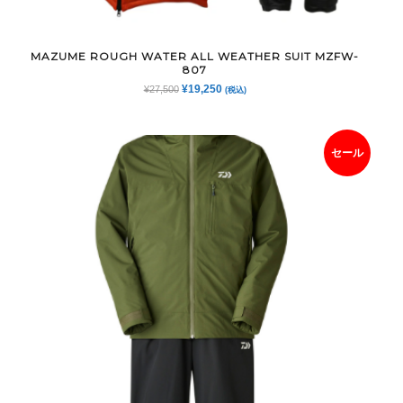
MAZUME ROUGH WATER ALL WEATHER SUIT MZFW-
807
元
現
¥
19,250
¥
27,500
(税込)
の
在
価
の
格
価
セール
は
格
¥27,500
は
で
¥19,250
し
で
た。
す。