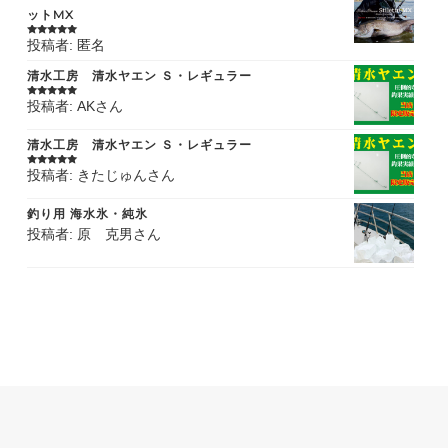
ットMX
投稿者: 匿名
5段階中
5
の
評価
清水工房 清水ヤエン Ｓ・レギュラー
投稿者: AKさん
5段階中
5
の
評価
清水工房 清水ヤエン Ｓ・レギュラー
投稿者: きたじゅんさん
5段階中
5
の
評価
釣り用 海水氷・純氷
投稿者: 原 克男さん