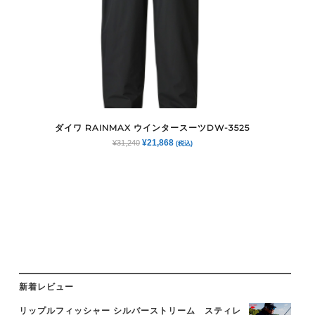
ダイワ RAINMAX ウインタースーツDW-3525
元
現
¥
21,868
¥
31,240
(税込)
の
在
価
の
格
価
は
格
¥31,240
は
で
¥21,868
し
で
た。
す。
新着レビュー
リップルフィッシャー シルバーストリーム スティレ