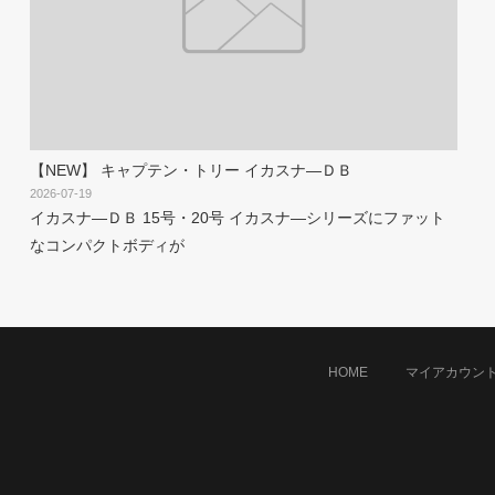
【NEW】 キャプテン・トリー イカスナ―ＤＢ
2026-07-19
イカスナ―ＤＢ 15号・20号 イカスナ―シリーズにファット
なコンパクトボディが
HOME
マイアカウン