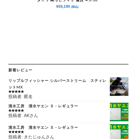
¥
69,190
(税込)
新着レビュー
リップルフィッシャー シルバーストリーム スティレ
ットMX
投稿者: 匿名
5段階中
5
の
評価
清水工房 清水ヤエン Ｓ・レギュラー
投稿者: AKさん
5段階中
5
の
評価
清水工房 清水ヤエン Ｓ・レギュラー
投稿者: きたじゅんさん
5段階中
5
の