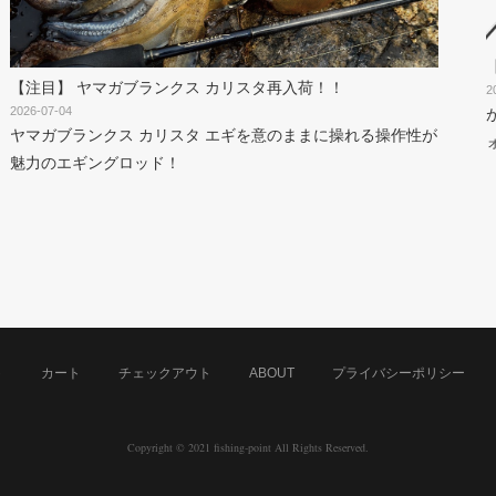
【注目】 ヤマガブランクス カリスタ再入荷！！
2
2026-07-04
ヤマガブランクス カリスタ エギを意のままに操れる操作性が
魅力のエギングロッド！
ト
カート
チェックアウト
ABOUT
プライバシーポリシー
Copyright © 2021 fishing-point All Rights Reserved.