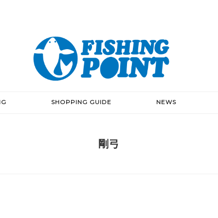
NG
SHOPPING GUIDE
NEWS
剛弓