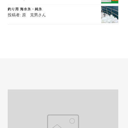
評価
釣り用 海水氷・純氷
投稿者: 原 克男さん