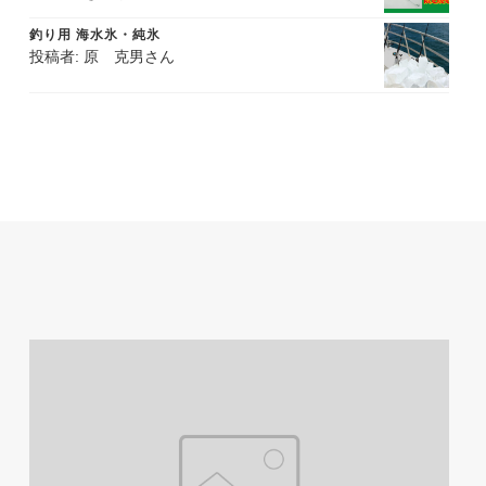
評価
釣り用 海水氷・純氷
投稿者: 原 克男さん