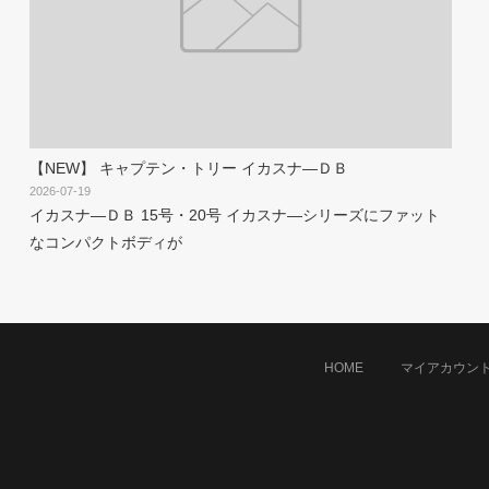
【NEW】 キャプテン・トリー イカスナ―ＤＢ
2026-07-19
イカスナ―ＤＢ 15号・20号 イカスナ―シリーズにファット
なコンパクトボディが
HOME
マイアカウン