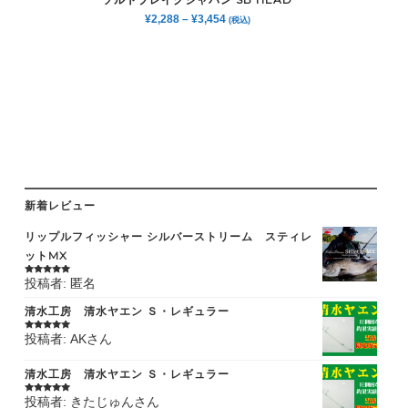
¥
2,288
–
¥
3,454
(税込)
新着レビュー
リップルフィッシャー シルバーストリーム スティレ
ットMX
投稿者: 匿名
5段階中
5
の
評価
清水工房 清水ヤエン Ｓ・レギュラー
投稿者: AKさん
5段階中
5
の
評価
清水工房 清水ヤエン Ｓ・レギュラー
投稿者: きたじゅんさん
5段階中
5
の