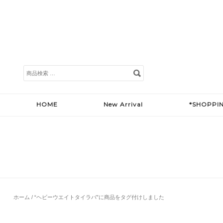
検
索
対
象:
HOME
New Arrival
*SHOPPI
ホーム
/ “ヘビーウエイトタイラバ”に商品をタグ付けしました