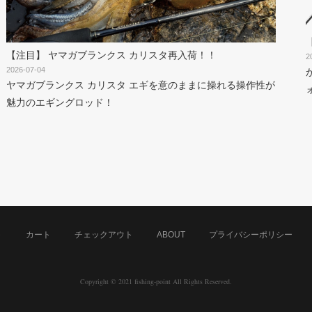
【注目】 ヤマガブランクス カリスタ再入荷！！
2
2026-07-04
ヤマガブランクス カリスタ エギを意のままに操れる操作性が
魅力のエギングロッド！
ト
カート
チェックアウト
ABOUT
プライバシーポリシー
Copyright © 2021 fishing-point All Rights Reserved.