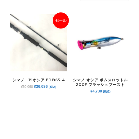
セール
シマノ 19オシア EJ B63-4
シマノ オシア ボムスロットル
200F フラッシュブースト
元
現
¥
36,036
¥
60,060
(税込)
¥
4,730
の
在
(税込)
価
の
格
価
は
格
¥60,060
は
で
¥36,036
し
で
た。
す。