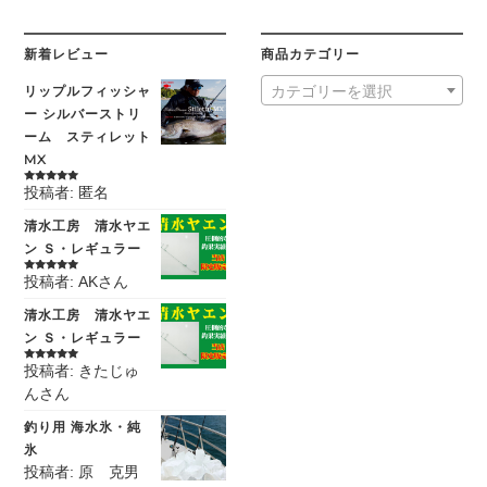
新着レビュー
商品カテゴリー
リップルフィッシャ
カテゴリーを選択
ー シルバーストリ
ーム スティレット
MX
投稿者: 匿名
5段階中
5
の
評価
清水工房 清水ヤエ
ン Ｓ・レギュラー
投稿者: AKさん
5段階中
5
の
評価
清水工房 清水ヤエ
ン Ｓ・レギュラー
投稿者: きたじゅ
5段階中
5
の
評価
んさん
釣り用 海水氷・純
氷
投稿者: 原 克男