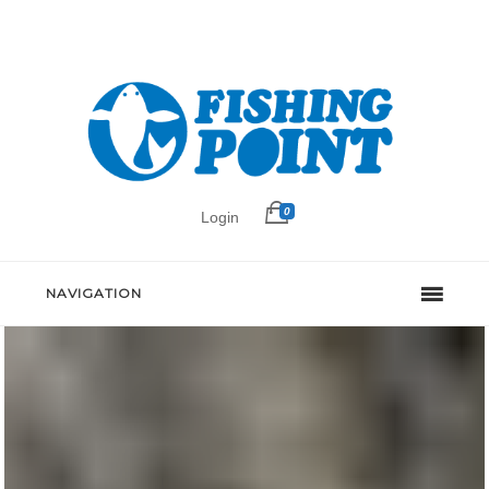
0
Login
NAVIGATION
可動式オチャキ式ヤエン